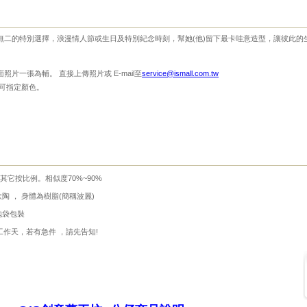
無二的特別選擇，浪漫情人節或生日及特別紀念時刻，幫她(他)留下最卡哇意造型，讓彼此的
片一張為輔。 直接上傳照片或 E-mail至
service@ismall.com.tw
服可指定顏色。
，其它按比例。相似度70%~90%
陶 ， 身體為樹脂(簡稱波麗)
泡袋包裝
工作天，若有急件 ，請先告知!