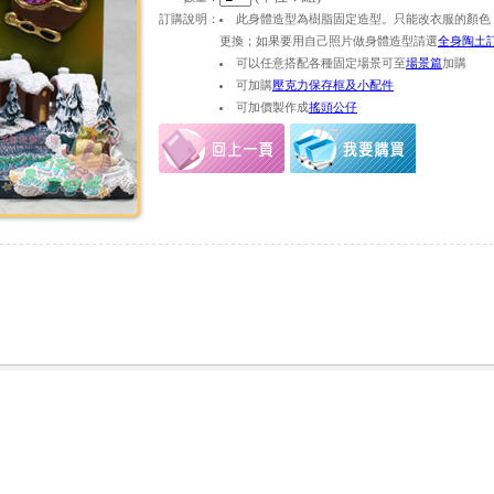
訂購說明：
此身體造型為樹脂固定造型。只能改衣服的顏色
更換；如果要用自己照片做身體造型請選
全身陶土
可以任意搭配各種固定場景可至
場景篇
加購
可加購
壓克力保存框及小配件
可加價製作成
搖頭公仔