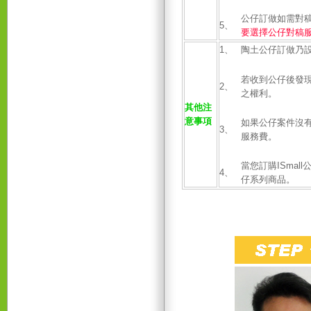
公仔訂做如需對稿
5、
要選擇公仔對稿
1、
陶土公仔訂做乃
若收到公仔後發
2、
之權利。
其他注
意事項
如果公仔案件沒
3、
服務費。
當您訂購ISma
4、
仔系列商品。