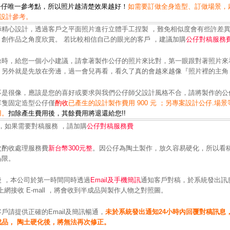
公仔
唯一參考點，所以
照片越清楚效果越好！
如需要訂做全身造型
、訂做場景，
設
計參考。
師精心設計，透過客戶之平面照片進行立體手工捏製 ，難免相似度會有些許差
創作品之角度欣賞。 若比較相信自己的眼光的客戶 ，建議加購
公仔對稿服務
像時，給您一個小小建議，請拿著製作公仔的照片來比對，第一眼跟對著照片來
。另外就是先放在旁邊，過一會兒再看，看久了真的會越來越像『照片裡的主角
不是很像，應該是您的喜好或要求與我們公仔師父設計風格不合，請將製作的公
單
隻固定造型公仔僅
酌收
已產生的設計製作費用 900 元
；另專案設計公仔.場景
用。
扣除產生費用後，其餘費用將
退還給您!!
 公仔，如果需要對稿服務 ，請加購
公仔對稿服務費
次酌收處理服務費
新台幣300元
整
。因公仔為陶土製作，放久容易硬化，所以看
為限。
 ，本公司於第一時間同時透過
Email及手機簡
訊
通知客戶對稿，於系統發出訊
上網接收 E-mall ，將會收到半成品與製作人物之對照圖。
戶請提供正確的Email及簡訊暢通，
未
於系統發出通知24小時內回覆對稿訊息
成品， 陶土硬化後，將無法再次修正。