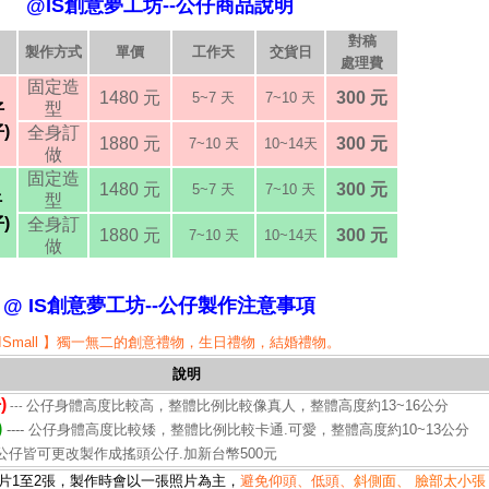
@IS創意夢工坊--公仔商品
說明
對稿
製作方式
單價
工作天
交貨日
處理費
固定造
1480 元
300 元
5~7 天
7~10 天
型
仔
)
全身訂
1880 元
300 元
7~10 天
10~14天
做
固定造
1480 元
300 元
5~7 天
7~10 天
型
仔
)
全身訂
1880 元
300 元
7~10 天
10~14天
做
@ IS創意夢工坊--公仔製作注意事項
 ISmall 】獨一無二的創意禮物，生日禮物，結婚禮物。
說明
)
公仔身體高度比較高，整體比例比較像真人，整體高度約13~16公分
---
)
---- 公仔身體高度比較矮，整體比例比較卡通.可愛，整體高度約10~13公分
矮版公仔皆可更改製作成搖頭公仔.加新台幣500元
片1至2張，製作時會以一張照片為主，
避免仰頭、低頭、
斜側面、
臉部太小張