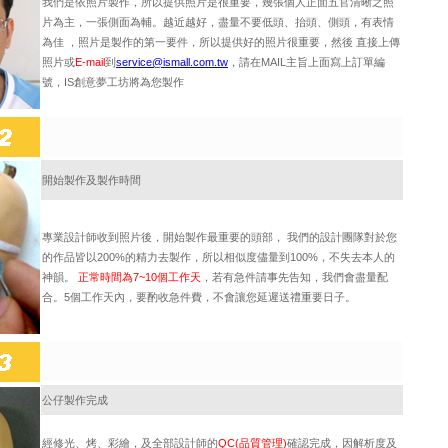
我們是依照片製作，所以提供照片是很重要，幾張個人正面五官清晰之照
片為主，一張側面為輔。越近越好，盡量不要低頭、抬頭、側頭，有表情
為佳 ，
照片是製作的第一要件，所以提供好的照片很重要，然後 直接上傳
照片或
E-mail
到
service@ismall.com.tw
，請在MAIL主旨上面寫上訂單編
號，IS創意夢工坊將為您製作
開始製作及製作時間
專業設計師收到照片後，開始製作最重要的頭部， 我們的設計團隊對於您
的作品皆以200%的精力去製作，所以相似度儘量到100%，不失去本人的
神韻。
正常時間為7~10個工作天
，若有急件請事先告知，我們會盡量配
合。5個工作天內，要酌收急件費，不會讓您延遲送禮重要日子。
公仔製作完成
經修光、烤、彩繪，及全部設計師的
QC(品質管理)
確認完成，因解析度及