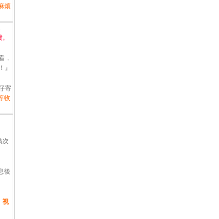
麻煩
異
費。
看，
！』
仔寄
等收
稿次
息後
，視