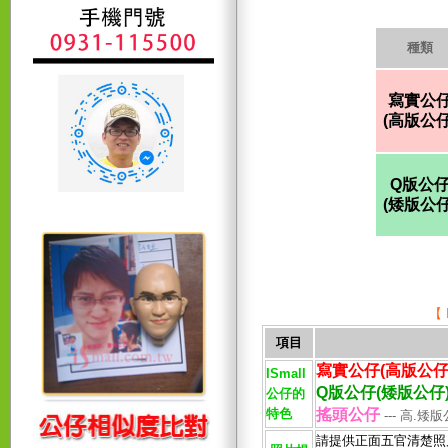
種類
寫實公
(高版公仔
Q版公
(矮版公仔
【
項目
寫實公仔(高版公仔
ISmall
Q版公仔(矮版公仔
公仔的
特色
搖頭公仔
--- 高.
請提供正面五官清楚照