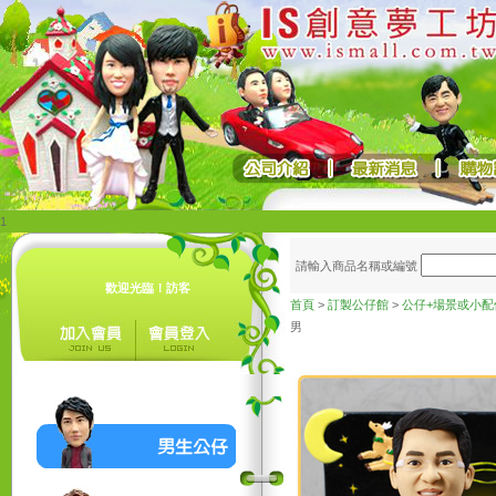
1
請輸入商品名稱或編號
歡迎光臨！訪客
首頁
>
訂製公仔館
>
公仔+場景或小配
男