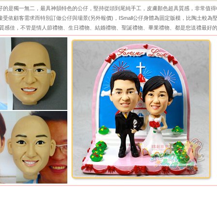
仔的是獨一無二，最具神韻特色的公仔，堅持從頭到尾純手工，皮膚顏色超具質感，非常值得
受依顧客需求而特別訂做公仔與場景(另外報價)，ISmall公仔身體為固定版模，比陶土較為
質感佳，不管是情人節禮物、生日禮物、結婚禮物、聖誕禮物、畢業禮物、都是您送禮最好的選