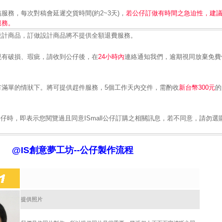
服務，每次對稿會延遲交貨時間(約2~3天)，
若公仔訂做有時間之急迫性，建
服務。
設計商品，訂做設計商品將不提供全額退費服務。
現有破損、瑕疵，請收到公仔後，在
24小時
內
連絡通知我們，逾期視同放棄免費
有滿單的情狀下。將可提供趕件服務，5個工作天內交件，需酌收
新台幣300元
的
ll公仔時，即表示您閱覽過且同意ISmall公仔訂購之相關訊息，若不同意，請勿選
@IS創意夢工坊--公仔製作流程
提供照片