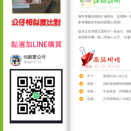
個性專屬品牌的訂做商品，送禮獨一
多專屬創意和妳的甜蜜心意喔!
提供五官清楚正面照片一張為主、側面照
為您製作獨一無二的個人公仔。 衣
尺寸：
高度約10~16公分
材質：
頭部為熱塑性樹脂軟
包裝：
牛皮紙盒，內用氣
交期：
正常時間為7~10個