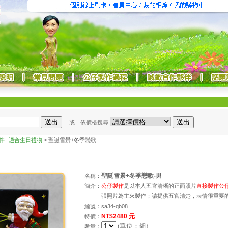
或 依價格搜尋
件--適合生日禮物
> 聖誕雪景+冬季戀歌-
聖誕雪景+冬季戀歌-男
名稱：
簡介：
公仔製作
是以本人五官清晰的正面照片
直接製作公
張照片為主來製作；請提供五官清楚，表情很重要
編號：
sa34-qb08
NT$2480 元
特價：
(單位：組)
數量：