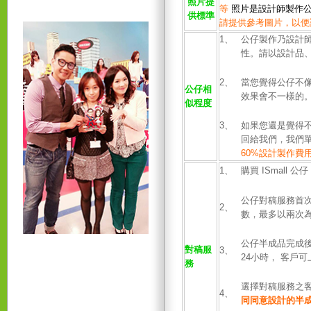
照片提
等
照片是設計師製
作
供標準
請提供參考圖片，以便
1、
公仔製作乃設計
性。請以設計品、
2、
當您覺得公仔不
公仔相
效果會不一樣的
似
程度
3、
如果您還是覺得
回給我們，我們
60%設計製作費
1、
購買 ISmall
公仔對稿服務首
2、
數，最多以兩次
公仔半成品完成後
對稿服
3、
24小時， 客戶可
務
選擇對稿服務之客
4、
同
同意設計的半