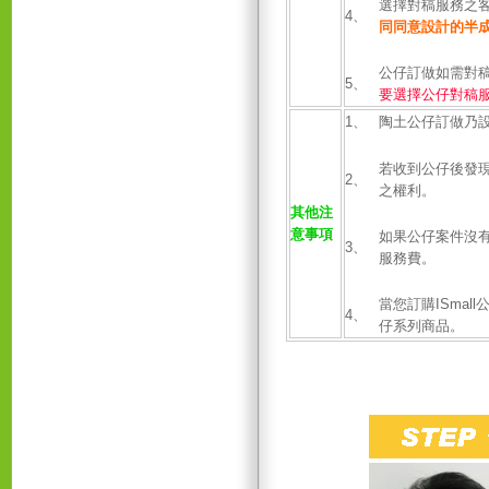
選擇對稿服務之客
4、
同
同意設計的半
公仔訂做如需對稿
5、
要選擇公仔對稿
1、
陶土公仔訂做乃
若收到公仔後發
2、
之權利。
其他注
意事項
如果公仔案件沒
3、
服務費。
當您訂購ISma
4、
仔系列商品。