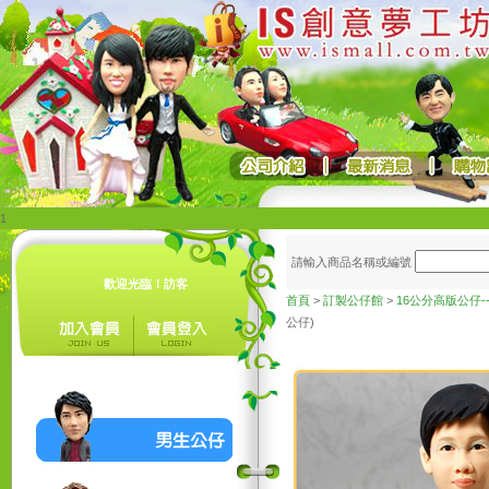
1
請輸入商品名稱或編號
歡迎光臨！訪客
首頁
>
訂製公仔館
>
16公分高版公仔
公仔)