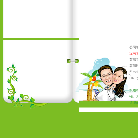
公司
沒有
客服專
客服時
E-ma
LINE
策略
物
、
遺憾