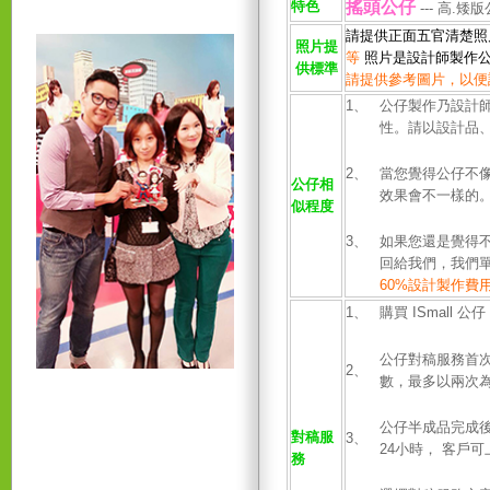
特色
搖頭公仔
--- 高.
請提供正面五官清楚照
照片提
等
照片是設計師製
作
供標準
請提供參考圖片，以便
1、
公仔製作乃設計
性。請以設計品、
2、
當您覺得公仔不
公仔相
效果會不一樣的
似
程度
3、
如果您還是覺得
回給我們，我們
60%設計製作費
1、
購買 ISmall
公仔對稿服務首
2、
數，最多以兩次
公仔半成品完成後
對稿服
3、
24小時， 客戶可
務