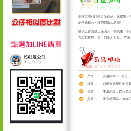
個性專屬品牌的訂做商品，送禮獨一
多專屬創意和妳的甜蜜心意喔!
提供五官清楚正面照片一張為主、側面照
為您製作獨一無二的個人公仔。 衣
尺寸：
高度約10~16公分
材質：
頭部為熱塑性樹脂軟
包裝：
牛皮紙盒，內用氣
交期：
正常時間為7~10個