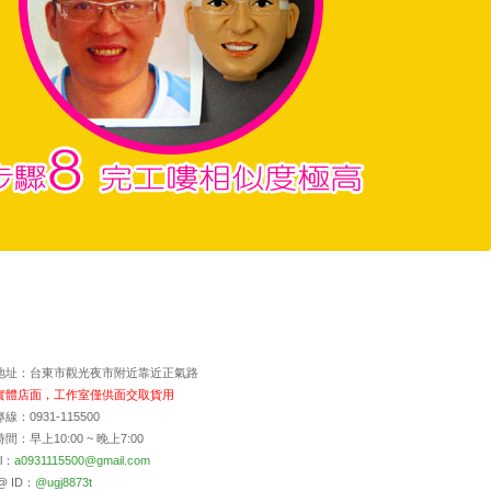
地址：台東市觀光夜市附近靠近正氣路
實體店面，工作室僅供面交取貨用
線：0931-115500
間：早上10:00 ~ 晚上7:00
il：
a0931115500@gmail.com
@ ID：
@ugj8873t