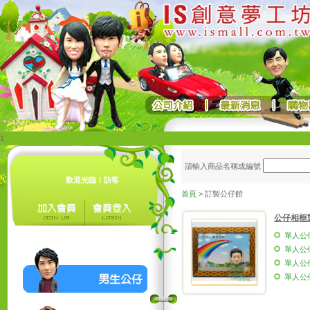
1
請輸入商品名稱或編號
歡迎光臨！訪客
首頁
> 訂製公仔館
公仔相框
單人公
單人公
單人公
單人公