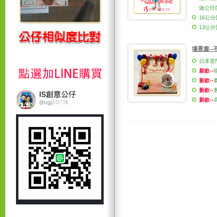
做公仔
16公分
13公分
場景篇--
日本雷
新款--
新款--
新款--
新款--