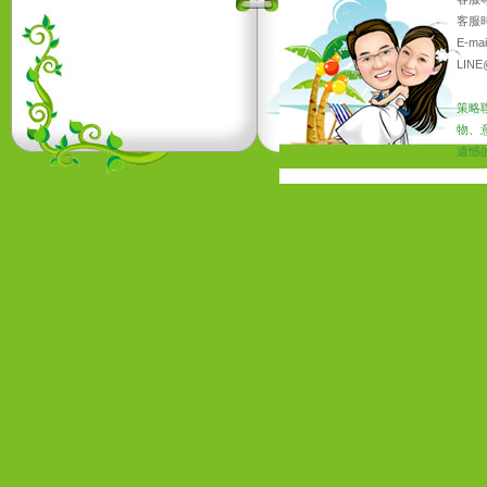
客服時
E-ma
LINE
策略
物
、
遺憾