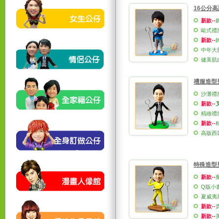
16公分高
新款--
歐式禮服
新款--
中年大
健美肌
禮服造型
沙灘禮
新款--
精緻禮服
新款--
高版西
特殊造型
新款--
Q版小
夏威夷
新款--
新款--