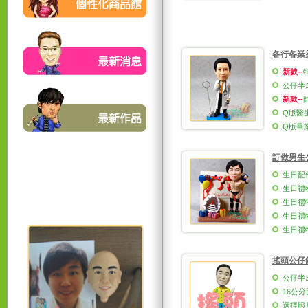
各行各業
新款--
公仔半
新款--
Q版醫
Q版畢業
訂做男生
生日配件
生日禮物
生日禮物
生日禮物
生日禮物
搖頭公仔館
公仔半
16公分
選擇照